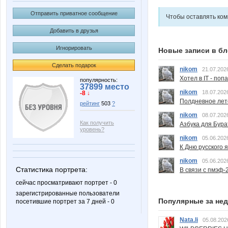
Отправить приватное сообщение
Чтобы оставлять ко
Добавить в друзья
Игнорировать
Новые записи в бл
Сделать подарок
nikom
21.07.202
Хотел в IT - поп
популярность:
37899 место
nikom
18.07.202
-8 ↓
Полдневное лет
рейтинг
503
?
nikom
08.07.202
Как получить
Азбука для Бура
уровень?
nikom
05.06.202
К Дню русского 
nikom
05.06.202
Статистика портрета:
В связи с пмэф-
сейчас просматривают портрет - 0
зарегистрированные пользователи
Популярные за не
посетившие портрет за 7 дней - 0
Nata.li
05.08.202