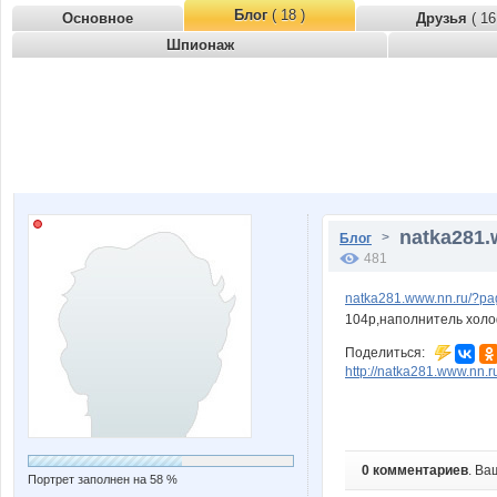
Блог
( 18 )
Основное
Друзья
( 16
Шпионаж
natka281.
>
Блог
481
natka281.www.nn.ru/?pa
104р,наполнитель холо
Поделиться:
http://natka281.www.nn.
0 комментариев
. Ва
Портрет заполнен на 58 %