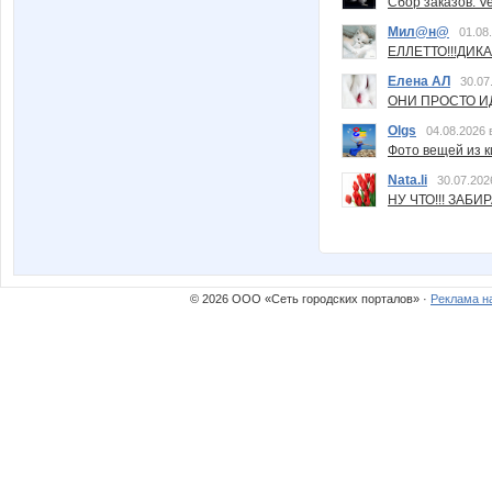
Сбор заказов. Ve
Мил@н@
01.08
ЕЛЛЕТТО!!!ДИК
Елена АЛ
30.07
ОНИ ПРОСТО ИД
Olgs
04.08.2026 
Фото вещей из ки
Nata.li
30.07.202
НУ ЧТО!!! ЗАБИ
© 2026 ООО «Сеть городских порталов» ·
Реклама н