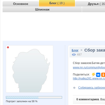
Блог
( 18 )
Основное
Друзья
( 16
Шпионаж
Сбор зака
>
Блог
487
Сбор заказов.Батик-де
www.nn.ru/community/p
Поделиться:
http://natka281.www.nn.
Собираюсь забронир
0 комментариев
. Ва
Портрет заполнен на 58 %