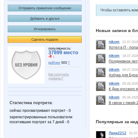
Отправить приватное сообщение
Чтобы оставлять ко
Добавить в друзья
Игнорировать
Новые записи в бл
Сделать подарок
nikom
21.07.202
Хотел в IT - поп
популярность:
37899 место
nikom
18.07.202
-8 ↓
Полдневное лет
рейтинг
503
?
nikom
08.07.202
Как получить
Азбука для Бура
уровень?
nikom
05.06.202
К Дню русского 
nikom
05.06.202
Статистика портрета:
В связи с пмэф-
сейчас просматривают портрет - 0
зарегистрированные пользователи
Популярные за не
посетившие портрет за 7 дней - 0
Лана2212
31.07