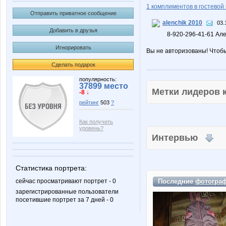
1 комплиментов в гостевой 
Отправить приватное сообщение
alenchik 2010
03.
Добавить в друзья
8-920-296-41-61 Ал
Игнорировать
Вы не авторизованы! Чтоб
Сделать подарок
популярность:
37899 место
Метки лидеров
-8 ↓
рейтинг
503
?
Как получить
уровень?
Интервью
Статистика портрета:
сейчас просматривают портрет - 0
Последние
фотогра
зарегистрированные пользователи
посетившие портрет за 7 дней - 0