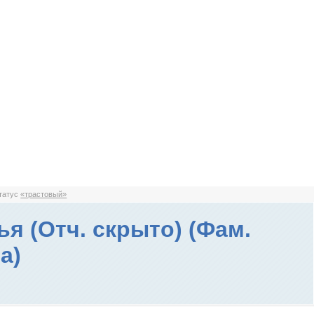
статус
«трастовый»
ья (Отч. скрыто) (Фам.
а)