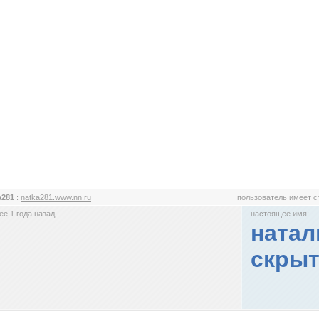
a281
:
natka281.www.nn.ru
пользователь имеет 
е 1 года назад
настоящее имя:
натал
скрыт