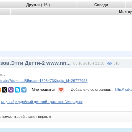
Друзья
( 16 )
Соседи
Мне н
зов.Этти Детти-2 www.nn...
05.10.2010 в 22:16
510
ти-2
v/main/?do=read&thread=1308473&topic_id=26777953
Мне нравится
Добавлено со страницы:
http://na
,модный,и удобный детский трикотаж.Без рядов!
ш комментарий станет первым