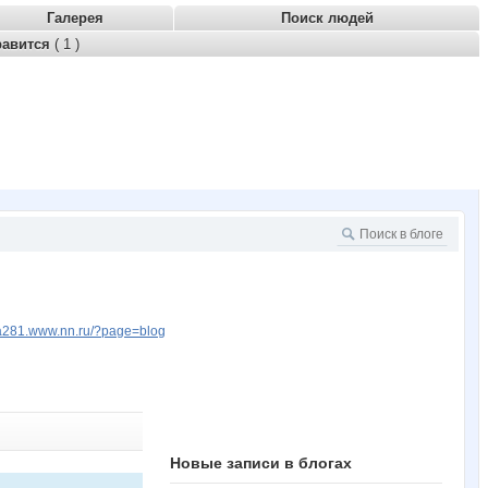
Галерея
Поиск людей
равится
( 1 )
tka281.www.nn.ru/?page=blog
Новые записи в блогах