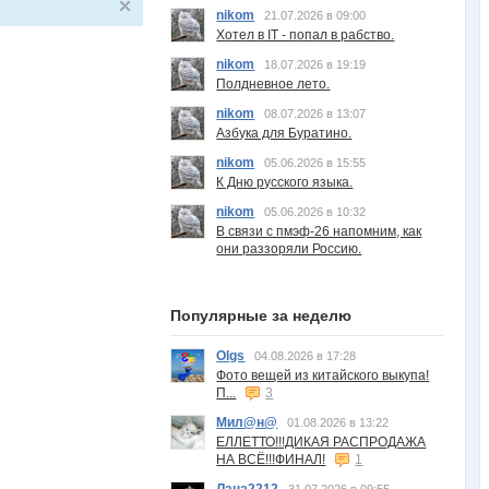
nikom
21.07.2026 в 09:00
Хотел в IT - попал в рабство.
nikom
18.07.2026 в 19:19
Полдневное лето.
nikom
08.07.2026 в 13:07
Азбука для Буратино.
nikom
05.06.2026 в 15:55
К Дню русского языка.
nikom
05.06.2026 в 10:32
В связи с пмэф-26 напомним, как
они раззоряли Россию.
Популярные за неделю
Olgs
04.08.2026 в 17:28
Фото вещей из китайского выкупа!
П...
3
Мил@н@
01.08.2026 в 13:22
ЕЛЛЕТТО!!!ДИКАЯ РАСПРОДАЖА
НА ВСЁ!!!ФИНАЛ!
1