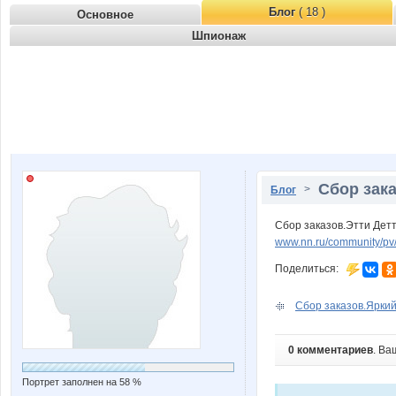
Блог
( 18 )
Основное
Шпионаж
Сбор зака
>
Блог
Сбор заказов.Этти Дет
www.nn.ru/community/p
Поделиться:
Сбор заказов.Яркий
0 комментариев
. Ва
Портрет заполнен на 58 %