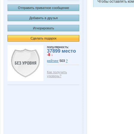
Чтобы оставлять ко
Отправить приватное сообщение
Добавить в друзья
Игнорировать
Сделать подарок
популярность:
37899 место
-8 ↓
рейтинг
503
?
Как получить
уровень?