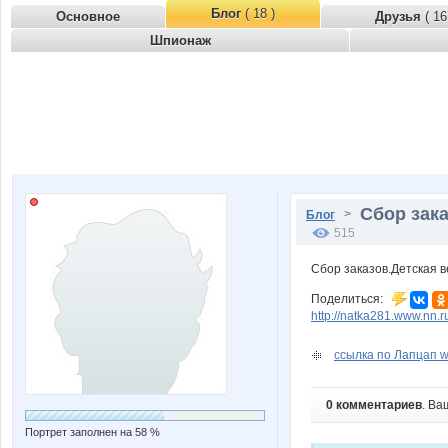
Блог
( 18 )
Основное
Друзья
( 16
Шпионаж
Сбор зака
>
Блог
515
Сбор заказов.Детская в
Поделиться:
http://natka281.www.nn.
ссылка по Лапцап w
0 комментариев
. Ва
Портрет заполнен на 58 %