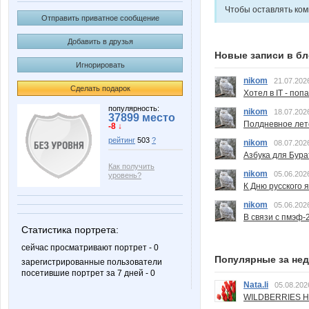
Чтобы оставлять ко
Отправить приватное сообщение
Добавить в друзья
Новые записи в бл
Игнорировать
nikom
21.07.202
Сделать подарок
Хотел в IT - поп
популярность:
nikom
18.07.202
37899 место
Полдневное лет
-8 ↓
рейтинг
503
?
nikom
08.07.202
Азбука для Бура
Как получить
nikom
05.06.202
уровень?
К Дню русского 
nikom
05.06.202
В связи с пмэф-
Статистика портрета:
сейчас просматривают портрет - 0
Популярные за не
зарегистрированные пользователи
посетившие портрет за 7 дней - 0
Nata.li
05.08.202
WILDBERRIES Н