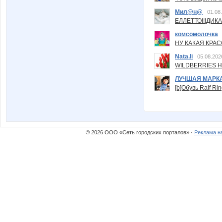
Мил@н@
01.08
ЕЛЛЕТТО!!!ДИК
комсомолочка
НУ КАКАЯ КРАСОТ
Nata.li
05.08.202
WILDBERRIES Н
ЛУЧШАЯ МАРК
[b]Обувь Ralf Ri
© 2026 ООО «Сеть городских порталов» ·
Реклама н