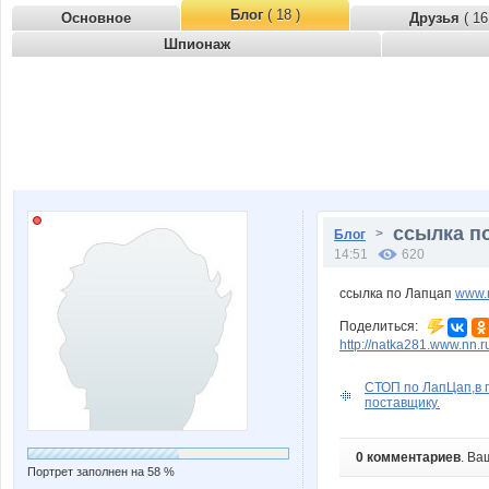
Блог
( 18 )
Основное
Друзья
( 16
Шпионаж
ссылка по
>
Блог
14:51
620
ссылка по Лапцап
www.
Поделиться:
http://natka281.www.nn
СТОП по ЛапЦап,в 
поставщику.
0 комментариев
. Ва
Портрет заполнен на 58 %