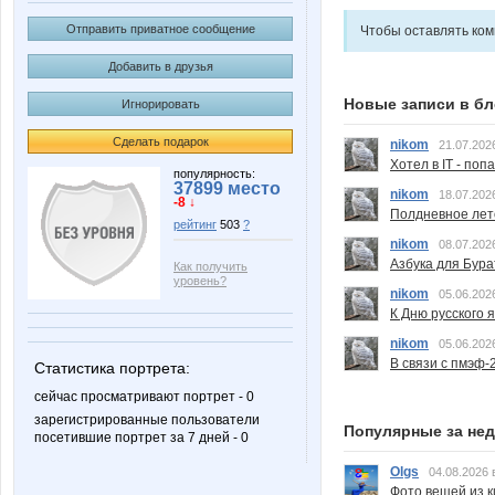
Отправить приватное сообщение
Чтобы оставлять ко
Добавить в друзья
Новые записи в бл
Игнорировать
Сделать подарок
nikom
21.07.202
Хотел в IT - поп
популярность:
37899 место
nikom
18.07.202
-8 ↓
Полдневное лет
рейтинг
503
?
nikom
08.07.202
Азбука для Бура
Как получить
уровень?
nikom
05.06.202
К Дню русского 
nikom
05.06.202
В связи с пмэф-
Статистика портрета:
сейчас просматривают портрет - 0
зарегистрированные пользователи
Популярные за не
посетившие портрет за 7 дней - 0
Olgs
04.08.2026 
Фото вещей из ки